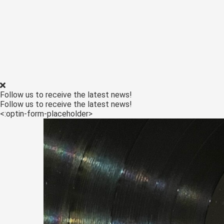
edrag van deze
ezoeker.
Voorkeuren opslaan
Follow us to receive the latest news!
Follow us to receive the latest news!
<:optin-form-placeholder>