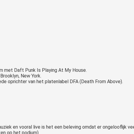
m met Daft Punk Is Playing At My House.
 Brooklyn, New York.
ede oprichter van het platenlabel DFA (Death From Above).
ek en vooral live is het een beleving omdat er ongelooflijk v
nten op het podium).