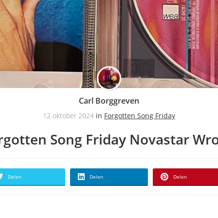
Carl Borggreven
12 oktober 2024
in
Forgotten Song Friday
rgotten Song Friday Novastar Wr
Delen
Delen
Delen