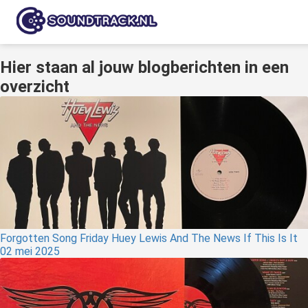
Hier staan al jouw blogberichten in een
ngen
overzicht
 policy
oneel
onele
s zijn
kelijk om
bsite te
Forgotten Song Friday Huey Lewis And The News If This Is It
ken. Ze
02 mei 2025
 gebruikt
asisfuncties
der deze